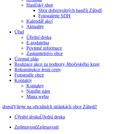
Hasičský sbor
Sbor dobrovolných hasičů Zábrdí
Fotogalerie SDH
Kalendář akcí
Aktuality
Úřad
Úřední deska
E-podatelna
Povinné informace
Zastupitelstvo obce
Územní plán
Realizace akce za podpory Jihočeského kraje
Rekonstrukce lesní cesty
Fotografie obce
Kontakty
Kontakty
Napište nám
Mapa webu
domů
Vítejte na oficiálních stránkách obce Zábrdí!
Úřední deska
Úřední deska
Zajímavosti
Zajímavosti