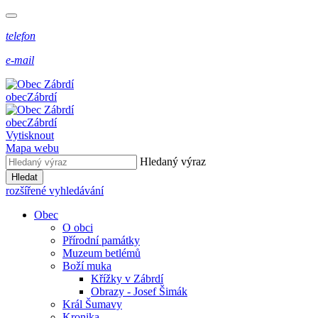
telefon
e-mail
obec
Zábrdí
obec
Zábrdí
Vytisknout
Mapa webu
Hledaný výraz
Hledat
rozšířené vyhledávání
Obec
O obci
Přírodní památky
Muzeum betlémů
Boží muka
Křížky v Zábrdí
Obrazy - Josef Šimák
Král Šumavy
Kronika