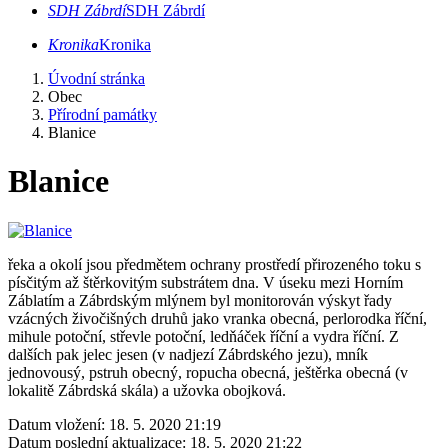
SDH Zábrdí
SDH Zábrdí
Kronika
Kronika
Úvodní stránka
Obec
Přírodní památky
Blanice
Blanice
řeka a okolí jsou předmětem ochrany prostředí přirozeného toku s
písčitým až štěrkovitým substrátem dna. V úseku mezi Horním
Záblatím a Zábrdským mlýnem byl monitorován výskyt řady
vzácných živočišných druhů jako vranka obecná, perlorodka říční,
mihule potoční, střevle potoční, ledňáček říční a vydra říční. Z
dalších pak jelec jesen (v nadjezí Zábrdského jezu), mník
jednovousý, pstruh obecný, ropucha obecná, ještěrka obecná (v
lokalitě Zábrdská skála) a užovka obojková.
Datum vložení:
18. 5. 2020 21:19
Datum poslední aktualizace:
18. 5. 2020 21:22