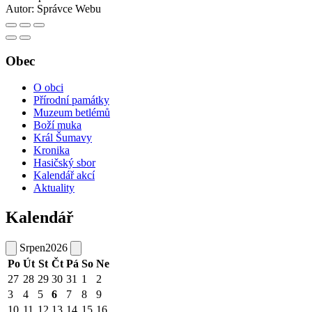
Autor:
Správce Webu
Obec
O obci
Přírodní památky
Muzeum betlémů
Boží muka
Král Šumavy
Kronika
Hasičský sbor
Kalendář akcí
Aktuality
Kalendář
Srpen
2026
Po
Út
St
Čt
Pá
So
Ne
27
28
29
30
31
1
2
3
4
5
6
7
8
9
10
11
12
13
14
15
16