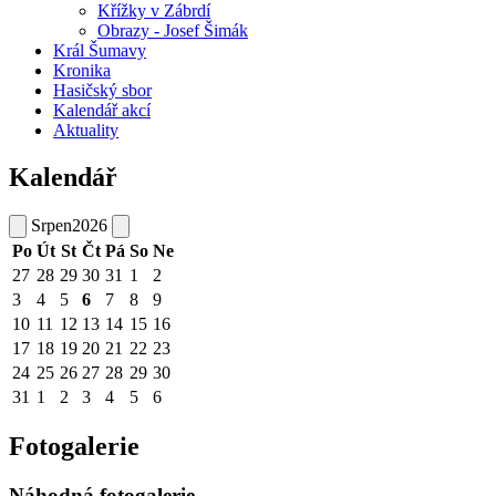
Křížky v Zábrdí
Obrazy - Josef Šimák
Král Šumavy
Kronika
Hasičský sbor
Kalendář akcí
Aktuality
Kalendář
Srpen
2026
Po
Út
St
Čt
Pá
So
Ne
27
28
29
30
31
1
2
3
4
5
6
7
8
9
10
11
12
13
14
15
16
17
18
19
20
21
22
23
24
25
26
27
28
29
30
31
1
2
3
4
5
6
Fotogalerie
Náhodná fotogalerie