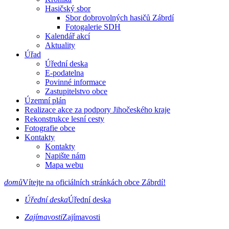
Hasičský sbor
Sbor dobrovolných hasičů Zábrdí
Fotogalerie SDH
Kalendář akcí
Aktuality
Úřad
Úřední deska
E-podatelna
Povinné informace
Zastupitelstvo obce
Územní plán
Realizace akce za podpory Jihočeského kraje
Rekonstrukce lesní cesty
Fotografie obce
Kontakty
Kontakty
Napište nám
Mapa webu
domů
Vítejte na oficiálních stránkách obce Zábrdí!
Úřední deska
Úřední deska
Zajímavosti
Zajímavosti