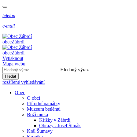
telefon
e-mail
obec
Zábrdí
obec
Zábrdí
Vytisknout
Mapa webu
Hledaný výraz
Hledat
rozšířené vyhledávání
Obec
O obci
Přírodní památky
Muzeum betlémů
Boží muka
Křížky v Zábrdí
Obrazy - Josef Šimák
Král Šumavy
Kronika