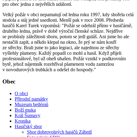
pro obec jedna z největších událostí.
Velký požár v obci nepamatují od ledna roku 1997, kdy shořela celá
stodola a stáj jedné usedlosti. Menší pak v roce 2008. Předseda
hasičů Karel Turek vzpomíná: "Požár se odehrál přímo v hasičárně,
druhého ledna, právě v době výroční členské schůze. Nejdříve
se probíraly záležitosti sboru, potom se jedl guláš. Ani jsme ho ale
nestačili zapít, a někdo klepal na okno, že prý se nám kouří
ze střechy. Brali jsme to jako legraci, ale najednou ze střechy
vyšlehly plameny. Každý popadl co mohl a hasil. Když přijeli
profesionálové, byl už oheň uhašen. Požár vznikl v podkrovním
bytě, jehož nájemník rozehříval plamenem vodu zamrzlou
v novodurových trubkách a odešel do hospody."
Obec
O obci
Přírodní památky
Muzeum betlémů
Boží muka
Král Šumavy
Kronika
Hasičský sbor
Sbor dobrovolných hasičů Zábrdí