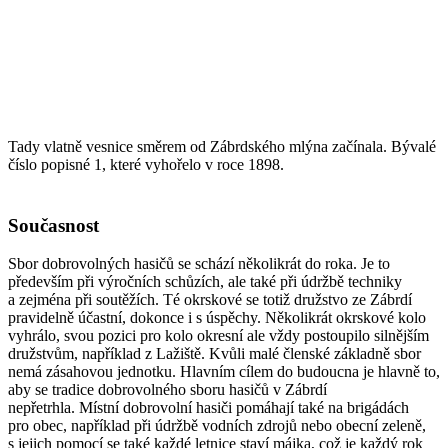
Tady vlatně vesnice směrem od Zábrdského mlýna začínala. Bývalé
číslo popisné 1, které vyhořelo v roce 1898.
Současnost
Sbor dobrovolných hasičů se schází několikrát do roka. Je to
především při výročních schůzích, ale také při údržbě techniky
a zejména při soutěžích. Té okrskové se totiž družstvo ze Zábrdí
pravidelně účastní, dokonce i s úspěchy. Několikrát okrskové kolo
vyhrálo, svou pozici pro kolo okresní ale vždy postoupilo silnějším
družstvům, například z Lažiště. Kvůli malé členské základně sbor
nemá zásahovou jednotku. Hlavním cílem do budoucna je hlavně to,
aby se tradice dobrovolného sboru hasičů v Zábrdí
nepřetrhla. Místní dobrovolní hasiči pomáhají také na brigádách
pro obec, například při údržbě vodních zdrojů nebo obecní zeleně,
s jejich pomocí se také každé letnice staví májka, což je každý rok