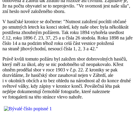
obnovena a Zábrdí tak ztratilo na rozloze asi čtvrtinu. Zajímavé je,
že na počtu obyvatel se to neprojevilo. "Ve svornosti jest naše síla",
zní heslo nově založeného sboru.
V hasičské kronice se dočteme: "Nutnost založení pocítili občané
po smutných letech ku konci století, kdy naše obec byla několikrát
postižena zhoubným požárem. Tak roku 1894 vyhořela usedlost
č.12, roku 1896 č. 23, 37, 25 a u čísla 26 stodola. Roku 1898 na jaře
číslo 14 a na podzim téhož roku celá část vesnice položená
na straně jihovýchodní, nesoucí čísla 1, 2, 3 a 42."
Právě kvůli tomuto požáru byl založen sbor dobrovolných hasičů,
který měl za úkol, aby se nic podobného už neopakovalo. Křest
ohněm prodělal sbor v roce 1903 v č.p. 22. Z kroniky se pak
dozvídáme, že hasičský sbor zasahoval nejen v Zábrdí, ale
i v okolních obcích a to bez ohledu na národnost až do konce druhé
světové války, kdy zápisy v kronice končí. Poválečná léta pak
nejlépe dokumentují černobílé fotografie, které naleznete
ve fotogalerii na této stránce vlevo nahoře.