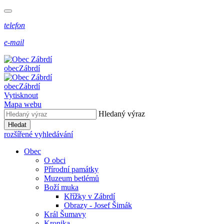
telefon
e-mail
obec
Zábrdí
obec
Zábrdí
Vytisknout
Mapa webu
Hledaný výraz
Hledat
rozšířené vyhledávání
Obec
O obci
Přírodní památky
Muzeum betlémů
Boží muka
Křížky v Zábrdí
Obrazy - Josef Šimák
Král Šumavy
Kronika