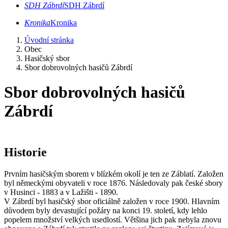
SDH Zábrdí
SDH Zábrdí
Kronika
Kronika
Úvodní stránka
Obec
Hasičský sbor
Sbor dobrovolných hasičů Zábrdí
Sbor dobrovolných hasičů
Zábrdí
Historie
Prvním hasičským sborem v blízkém okolí je ten ze Záblatí. Založen
byl německými obyvateli v roce 1876. Následovaly pak české sbory
v Husinci - 1883 a v Lažišti - 1890.
V Zábrdí byl hasičský sbor oficiálně založen v roce 1900. Hlavním
důvodem byly devastující požáry na konci 19. století, kdy lehlo
popelem množství velkých usedlostí. Většina jich pak nebyla znovu