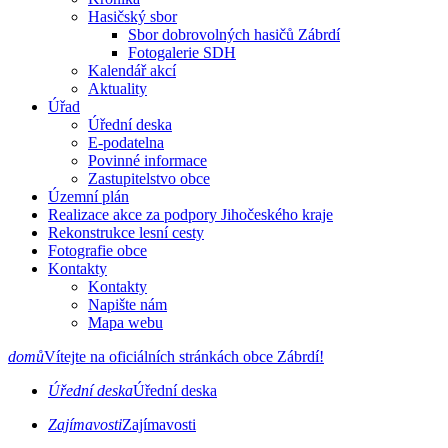
Hasičský sbor
Sbor dobrovolných hasičů Zábrdí
Fotogalerie SDH
Kalendář akcí
Aktuality
Úřad
Úřední deska
E-podatelna
Povinné informace
Zastupitelstvo obce
Územní plán
Realizace akce za podpory Jihočeského kraje
Rekonstrukce lesní cesty
Fotografie obce
Kontakty
Kontakty
Napište nám
Mapa webu
domů
Vítejte na oficiálních stránkách obce Zábrdí!
Úřední deska
Úřední deska
Zajímavosti
Zajímavosti